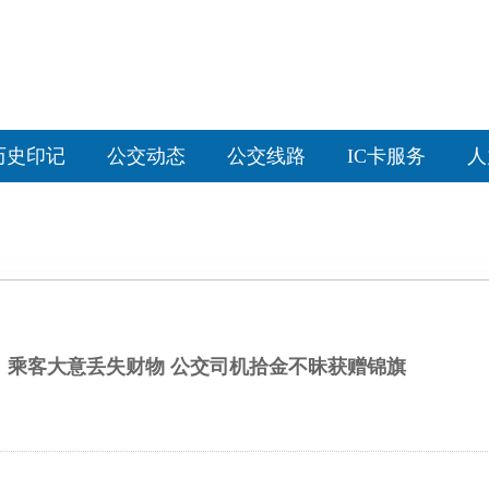
历史印记
公交动态
公交线路
IC卡服务
人
乘客大意丢失财物 公交司机拾金不昧获赠锦旗