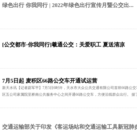
绿色出行 你我同行 | 2022年绿色出行宣传月暨公交出...
[公交都市·你我同行]羲通公交：关爱职工 夏送清凉
7月5日起 麦积区66路公交车开通试运营
新天水讯【记者蔚军平】7月5日6时许，天水市大众公共交通有限公司首班66路公
区五公司家属院至桥南公共服务中心之间开通66路公交车，方便沿线群众出行。 据
交通运输部关于印发《客运场站和交通运输工具新冠肺炎.